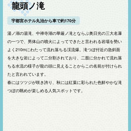
龍頭ノ滝
宇都宮ホテル丸治から車で約170分
湯ノ湖の湯滝、中禅寺湖の華厳ノ滝とならぶ奥日光の三大名瀑
の一つで、男体山の噴火によってできたと言われる岩場を勢い
よく
210m
にわたって流れ落ちる渓流爆。滝つぼ付近の急斜面
を大きな岩によって二分割されており、二股に分かれて流れ落
ちる水流の様子が龍の頭に見えることからこの名前が付けられ
たと言われています。
春にはツツジが咲き誇り、秋には紅葉に彩られた色鮮やかな滝
つぼの眺めが楽しめる人気スポットです。