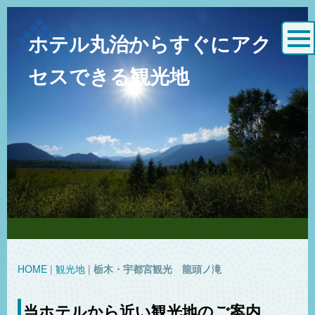
ホテル丸治から
すぐにアク
セスできる観光地
HOME
|
観光地
|
栃木・宇都宮観光 龍頭ノ滝
当ホテルから近い観光地のご案内